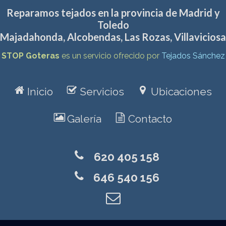
Reparamos tejados en la provincia de Madrid y
Toledo
Majadahonda
,
Alcobendas
,
Las Rozas
,
Villaviciosa
STOP Goteras
es un servicio ofrecido por
Tejados Sánchez
r
f
v
Inicio
Servicios
Ubicaciones
z
o
Galería
Contacto
0
620 405 158
0
646 540 156
l