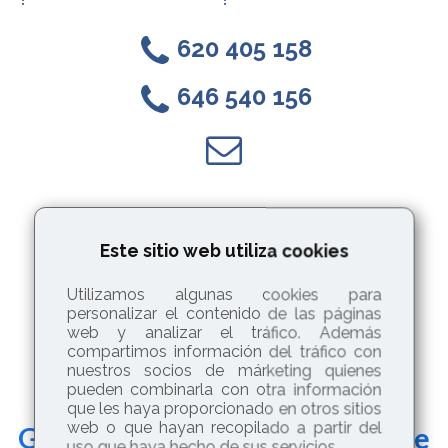
620 405 158
0
646 540 156
0
l
Contrataciones
Este sitio web utiliza cookies
Solicitar Presupuesto
o
Utilizamos algunas cookies para
* Presupuesto sin compromiso
personalizar el contenido de las páginas
web y analizar el tráfico. Además
compartimos información del tráfico con
nuestros socios de márketing quienes
pueden combinarla con otra información
que les haya proporcionado en otros sitios
web o que hayan recopilado a partir del
Galería de nuestros trabajos de
uso que haya hecho de sus servicios.