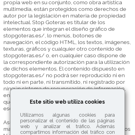
propia web en su conjunto, como obra artística
multimedia, están protegidos como derechos de
autor por la legislación en materia de propiedad
intelectual. Stop Goteras es titular de los
elementos que integran el diseño gráfico de
stopgoteras.es/, lo menús, botones de
navegación, el código HTML, los textos, imágenes,
texturas, gráficos y cualquier otro contenido de
stopgoteras.es/ o, en cualquier caso dispone de
la correspondiente autorización para la utilización
de dichos elementos. El contenido dispuesto en
stopgoteras.es/ no podrá ser reproducido ni en
todo ni en parte, ni transmitido, ni registrado por
ningún sistema de recuperación de información,
en ninguna forma ni en ningún medio, a menos
Este sitio web utiliza cookies
que se cuente con la autorización previa, por
escrito, de la citada Entidad.
Utilizamos algunas cookies para
personalizar el contenido de las páginas
Asimismo queda prohibido suprimir, eludir y/o
web y analizar el tráfico. Además
manipular el «copyright» así como los dispositivos
compartimos información del tráfico con