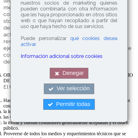
técnicos de protección, o cualesquiera
nuestros socios de márketing quienes
mecanismos de información que pudieren
pueden combinarla con otra información
contener los contenidos. El Usuario de
que les haya proporcionado en otros sitios
web o que hayan recopilado a partir del
stopgoteras.es/ se compromete a respetar los
uso que haya hecho de sus servicios.
derechos enunciados y a evitar cualquier
actuación que pudiera perjudicarlos,
Puede personalizar
qué cookies desea
reservándose en todo caso Stop Goteras el
activar.
ejercicio de cuantos medios o acciones legales le
correspondan en defensa de sus legítimos
Información adicional sobre cookies
derechos de propiedad intelectual e industrial.
Denegar
9
OBLIGACIONES Y RESPONSABILIDADES DEL USUARIO
DE stopgoteras.es/
El Usuario se compromete a:
Ver selección
g
Hacer un uso adecuado y lícito de stopgoteras.es/ así como de los
Permitir todas
g
contenidos y servicios, de conformidad con:
la legislación aplicable en cada momento
las Condiciones Generales de stopgoteras.es/
la moral y buenas costumbres generalmente aceptadas y el orden
público.
Proveerse de todos los medios y requerimientos técnicos que se