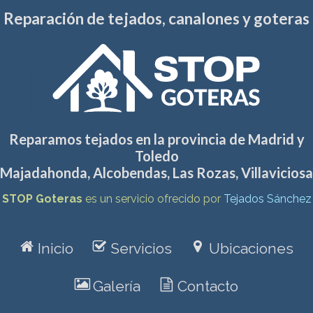
Reparación de tejados, canalones y goteras
Reparamos tejados en la provincia de Madrid y
Toledo
Majadahonda
,
Alcobendas
,
Las Rozas
,
Villaviciosa
STOP Goteras
es un servicio ofrecido por
Tejados Sánchez
r
f
v
Inicio
Servicios
Ubicaciones
z
o
Galería
Contacto