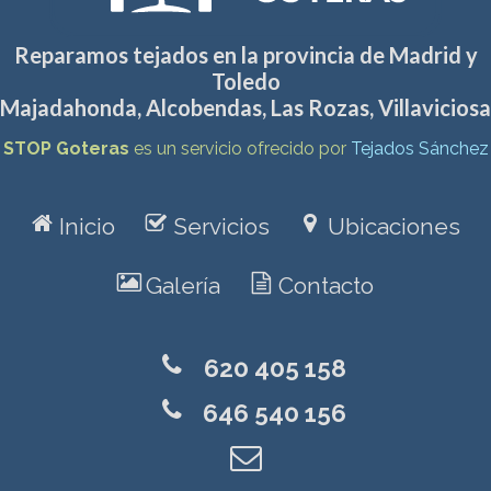
Reparamos tejados en la provincia de Madrid y
Toledo
Majadahonda
,
Alcobendas
,
Las Rozas
,
Villaviciosa
STOP Goteras
es un servicio ofrecido por
Tejados Sánchez
r
f
v
Inicio
Servicios
Ubicaciones
z
o
Galería
Contacto
0
620 405 158
0
646 540 156
l