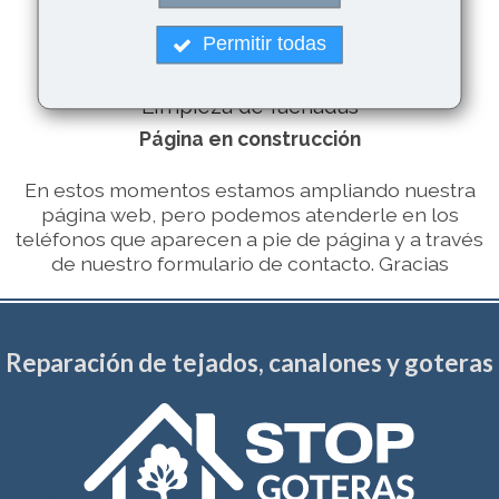
Trabajos de fontanería
Piscinas
Permitir todas
g
Sustitución de ventanas y claraboyas
Limpieza de fachadas
Página en construcción
En estos momentos estamos ampliando nuestra
página web, pero podemos atenderle en los
teléfonos que aparecen a pie de página y a través
de nuestro formulario de contacto. Gracias
Reparación de tejados, canalones y goteras