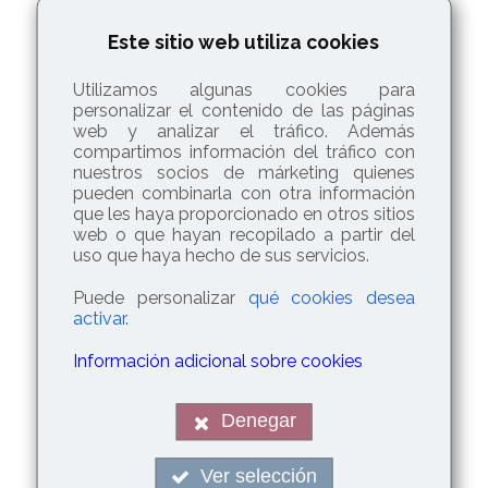
Este sitio web utiliza cookies
Cuidados de su tejado
Utilizamos algunas cookies para
personalizar el contenido de las páginas
Limpieza de tejados
web y analizar el tráfico. Además
compartimos información del tráfico con
Impermeabilización de cubiertas
nuestros socios de márketing quienes
Reparación de tejas
pueden combinarla con otra información
que les haya proporcionado en otros sitios
Sellado de grietas
web o que hayan recopilado a partir del
Reparación de goteras
uso que haya hecho de sus servicios.
Reparación de humedades
Puede personalizar
qué cookies desea
activar.
Reformas en general
Información adicional sobre cookies
Denegar
9
Reformas en cocinas y baños
Eliminación de tabiques
Ver selección
g